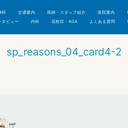
ME
交通案内
医師・スタッフ紹介
医院案内
ンタビュー
内科
花粉症・AGA
よくある質問
sp_reasons_04_card4-2