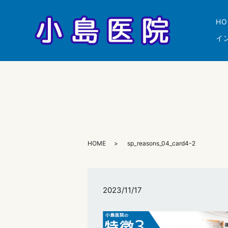
HO
イ
HOME
sp_reasons_04_card4-2
2023/11/17