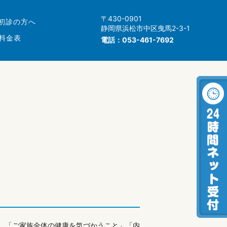
〒430-0901
初診の方へ
静岡県浜松市中区曳馬2-3-1
料金表
電話：
053-461-7692
、「ご家族全体の健康を気づかうこと」「内