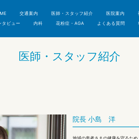
ME
交通案内
医師・スタッフ紹介
医院案内
ンタビュー
内科
花粉症・AGA
よくある質問
医師・スタッフ紹介
院長 小島 洋
地域の患者さまの健康を守るため