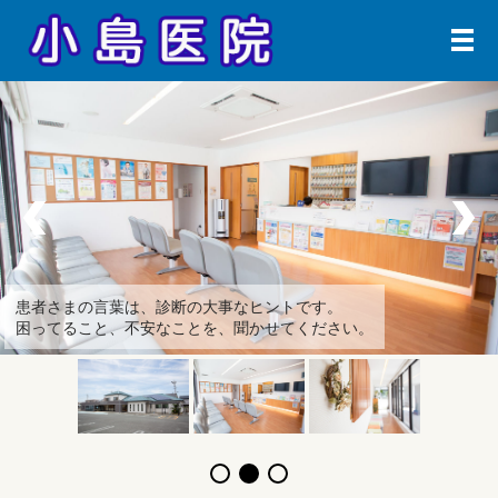
メ
患者さまの言葉は、診断の大事なヒントです。
困ってること、不安なことを、聞かせてください。