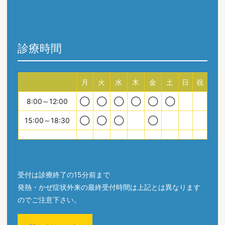
診療時間
月
火
水
木
金
土
日
祝
8:00～12:00
◯
◯
◯
◯
◯
◯
15:00～18:30
◯
◯
◯
◯
受付は診療終了の15分前まで
発熱・かぜ症状外来の最終受付時間は上記とは異なります
のでご注意下さい。